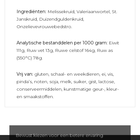
Ingrediënten:
Melissekruid, Valeriaanwortel, St.
Janskruid, Duizendguldenkruid,
Onzelievevrouwebedstro.
Analytische bestanddelen per 1000 gram:
Eiwit
111g, Ruw vet 13g, Ruwe celstof 164g, Ruw as
(550°C) 78g.
Vrij van:
gluten, schaal- en weekdieren, ei, vis,
pinda’s, noten, soja, melk, suiker, gist, lactose,
conserveermiddelen, kunstmatige geur-, kleur-
en smaakstoffen.
Bewust kiezen voor een betere ervaring