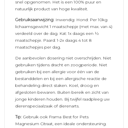
snel opgenomen. Het is een 100% puur en
natuurlijk product van hoge kwaliteit.
Gebruiksaanwijzing:
Inwendig: Hond: Per 10kg
lichaamsgewicht 1 maatschepje (met max. van 4)
verdeeld over de dag. Kat: 1x daags een ½
maatschepje. Paard: 1-2x daags 4 tot 8
maatschepjes per dag.
De aanbevolen dosering niet overschrijden. Niet
gebruiken tijdens dracht en zoogperiode. Niet
gebruiken bij een allergie voor één van de
bestanddelen en bij een allergische reactie de
behandeling direct staken. Koel, droog en
afgesloten bewaren. Buiten bereik en zicht van
jonge kinderen houden. Bij twijfel raadpleeg uw
dierenspeciaalzaak of dierenarts.
Tip:
Gebruik ook Frama Best for Pets
Magnesium Citraat, een ideale ondersteuning.